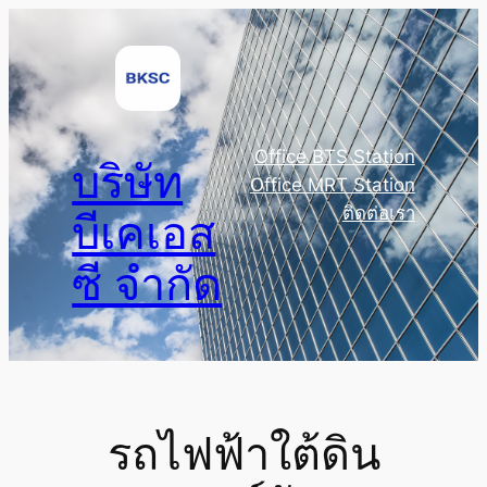
Skip
to
content
Office BTS Station
บริษัท
Office MRT Station
ติดต่อเรา
บีเคเอส
ซี จำกัด
รถไฟฟ้าใต้ดิน