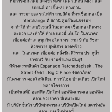
ที่มีการคมนาคม สะดวก ทั้งรถไฟฟ้าใต้ดิน MRT และ
รถยนต์ ทางขึ้น-ลง ทางด่วน
และ การมาของ รถไฟฟ้า สายสีส้ม ที่มาเชื่อมต่อ เป็น
Interchange ที่ สถานี ศูนย์วัฒนธรรมฯ
จะทำให้ ทำเลบริเวณนี้ ในอนาคต เชื่อมต่อ เดินทาง
สะดวก และทำให้ ทำเล แถวนี้ เติบโต ในอนาคต
เชื่อมต่อทำเล สุขุมวิท อโศก พระราม 9 กับ รัชดา
ห้วยขวาง สุทธิสาร ลาดพร้าว
และ ในอนาคต เชื่อมต่อ ตลิ่งชัน ศิริราช ประตูน้ำ
ราชเทวี กับ รามคำแหง มีนบุรี
มีห้างสรรพสินค้า Espanade Ratchadapisek , The
Street รัชดา , Big C Place รัชดาภิเษก
มีโครงการ คอนโดมิเนียม ทาวน์โฮม บ้านเดี่ยว เปิดใหม่
หลายโครงการ
เป็นทำเลที่มี ออฟฟิศเปิดใหม่ ออฟฟิศเกรดเอ ออฟฟิศ
หลายช่วงราคา ที่เหมาะสม
มี บริษัทชั้นนำ บริษัท(มหาชน) บริษัทเปิดใหม่ สตาร์ทอัพ
หลายแห่ง ในทำเลนี้