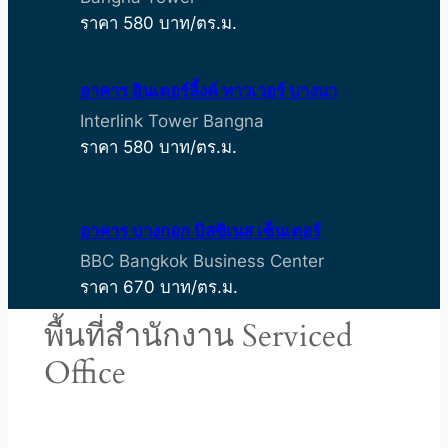
ราคา 580 บาท/ตร.ม.
อาคาร อินเตอร์ลิ้งค์ ทาวเวอร์ บางนา
Interlink Tower Bangna
ราคา 580 บาท/ตร.ม.
อาคาร บางกอก บิสซิเนส เซ็นเตอร์
BBC Bangkok Business Center
ราคา 670 บาท/ตร.ม.
พื้นที่สำนักงาน Serviced
Office