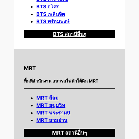
BTS อโศก
BTS เพลินจิต
BTS พร้อมพงษ์
BTS สถานีอื่นๆ
MRT
พื้นที่สำนักงาน แนวรถไฟฟ้าใต้ดิน MRT
MRT สีลม
MRT สุขุมวิท
MRT พระราม9
MRT สามย่าน
MRT สถานีอื่นๆ