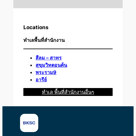
Locations
ทำเลพื้นที่สำนักงาน
สีลม – สาทร
สุขุมวิทตอนต้น
พระราม9
อารีย์
ทำเล พื้นที่สำนักงานอื่นๆ