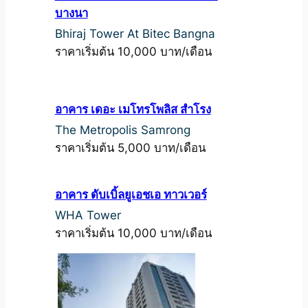
บางนา
Bhiraj Tower At Bitec Bangna
ราคาเริ่มต้น 10,000 บาท/เดือน
อาคาร เดอะ เมโทรโพลิส สำโรง
The Metropolis Samrong
ราคาเริ่มต้น 5,000 บาท/เดือน
อาคาร ดับเบิ้ลยูเอชเอ ทาวเวอร์
WHA Tower
ราคาเริ่มต้น 10,000 บาท/เดือน