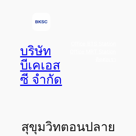
Skip
to
content
Office BTS Station
บริษัท
Office MRT Station
ติดต่อเรา
บีเคเอส
ซี จำกัด
สุขุมวิทตอนปลาย