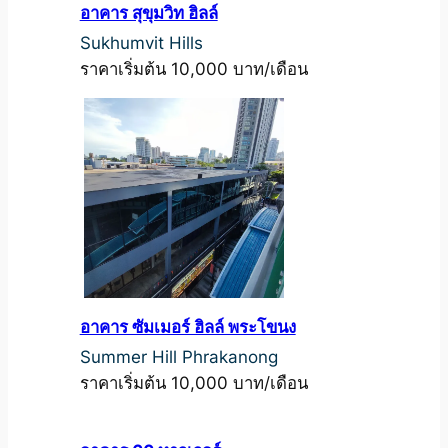
อาคาร สุขุมวิท ฮิลล์
Sukhumvit Hills
ราคาเริ่มต้น 10,000 บาท/เดือน
อาคาร ซัมเมอร์ ฮิลล์ พระโขนง
Summer Hill Phrakanong
ราคาเริ่มต้น 10,000 บาท/เดือน