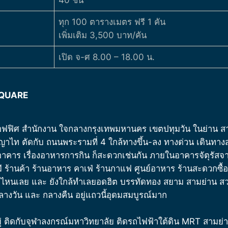
40 ชั้น
ทุก 100 ตารางเมตร ฟรี 1 คัน
เพิ่มเติม 3,500 บาท/คัน
เปิด จ-ศ 8.00 – 18.00 น.
 SQUARE
 ออฟฟิศ สำนักงาน ใจกลางกรุงเทพมหานคร เขตปทุมวัน ในย่าน ส
ท ตัดกับ ถนนพระรามที่ 4 ใกล้ทางขึ้น-ลง ทางด่วน เดินทางส
าคาร เรื่องอาหารการกิน ก็สะดวกเช่นกัน ภายในอาคารจัตุรัสจามจุร
 ร้านค้า ร้านอาหาร คาเฟ่ ร้านกาแฟ ศูนย์อาหาร ร้านสะดวกซื้อ
ี่ไหนเลย และ ยังใกล้ทำเลยอดฮิต บรรทัดทอง สยาม สามย่าน สวน
งวัน และ กลางคืน อยู่แถวนี้อุดมสมบูรณ์มาก
อยู่ ติดกับจุฬาลงกรณ์มหาวิทยาลัย ติดรถไฟฟ้าใต้ดิน MRT สามย่าน