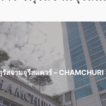
ัตุรัสจามจุรีสแควร์ – CHAMCHUR