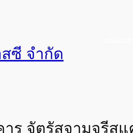
Office BTS 
อสซี จำกัด
าร จัตุรัสจามจุรีสแ