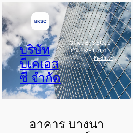
Skip
to
content
Office BTS Station
บริษัท
Office MRT Station
ติดต่อเรา
บีเคเอส
ซี จำกัด
อาคาร บางนา