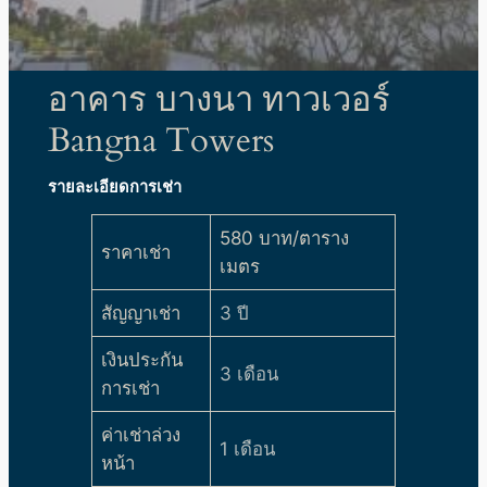
อาคาร บางนา ทาวเวอร์
Bangna Towers
รายละเอียดการเช่า
580 บาท/ตาราง
ราคาเช่า
เมตร
สัญญาเช่า
3 ปี
เงินประกัน
3 เดือน
การเช่า
ค่าเช่าล่วง
1 เดือน
หน้า