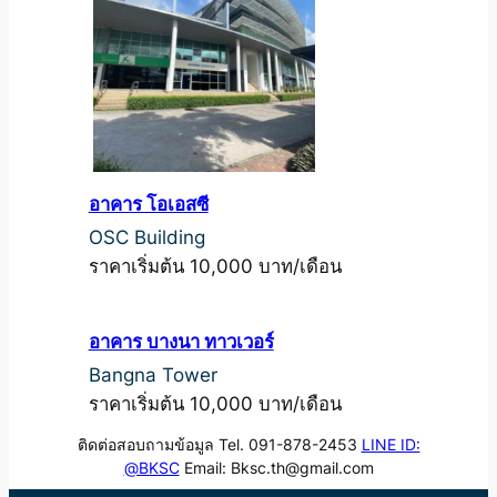
อาคาร โอเอสซี
OSC Building
ราคาเริ่มต้น 10,000 บาท/เดือน
อาคาร บางนา ทาวเวอร์
Bangna Tower
ราคาเริ่มต้น 10,000 บาท/เดือน
ติดต่อสอบถามข้อมูล Tel. 091-878-2453
LINE ID:
@BKSC
Email: Bksc.th@gmail.com