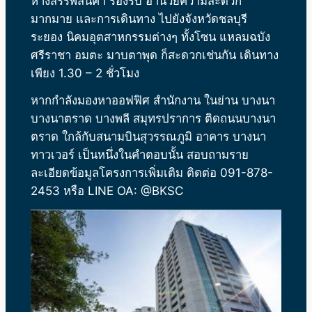
ห้างสรรพสินค้า รองรับ อำนวยความสะดวก
มากมาย และการเดินทาง ไปยังจังหวัดชลบุรี
ระยอง นิคมอุตสาหกรรมต่างๆ ทั้งโซน แหลมฉบัง
ศรีราชา อมตะ มาบตาพุด ก็สะดวกเช่นกัน เดินทาง
เพียง 1.30 – 2 ชั่วโมง
หากกำลังมองหาออฟฟิศ สำนักงาน ในย่าน บางนา
บางนาตราด บางพลี สมุทรปราการ ติดถนนบางนา
ตราด ใกล้กับสนามบินสุวรรณภูมิ อาคาร บางนา
ทาวเวอร์ เป็นหนึ่งในคำตอบนั้น สอบถามราย
ละเอียดข้อมูลโครงการเพิ่มเติม ติดต่อ 091-878-
2453 หรือ LINE OA: @BKSC