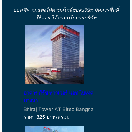
ออฟฟิศ ตกแต่งได้ตามสไตล์ของบริษัท
จัดสรรพื้นที่
ใช้สอย ได้ตามนโยบายบริษัท
อาคาร ภิรัช ทาวเวอร์ แอท ไบเทค
บางนา
Bhiraj Tower AT Bitec Bangna
ราคา 825 บาท/ตร.ม.