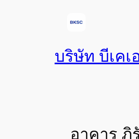
Skip
to
content
บริษัท บีเคเ
อาคาร ภิร