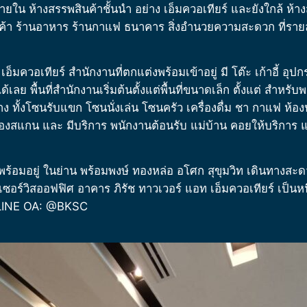
ายใน ห้างสรรพสินค้าชั้นนำ อย่าง เอ็มควอเทียร์ และยังใกล้ ห้าง
นค้า ร้านอาหาร ร้านกาแฟ ธนาคาร สิ่งอำนวยความสะดวก ที่รายล
เอ็มควอเทียร์
สำนักงานที่ตกแต่งพร้อมเข้าอยู่ มี โต๊ะ เก้าอี้ อ
้เลย พื้นที่สำนักงานเริ่มต้นตั้งแต่พื้นที่ขนาดเล็ก ตั้งแต่ สำหร
วาง ทั้งโซนรับแขก โซนนั่งเล่น โซนครัว เครื่องดื่ม ชา กาแฟ ห
รื่องสแกน และ มีบริการ พนักงานต้อนรับ แม่บ้าน คอยให้บริก
มอยู่ ในย่าน พร้อมพงษ์ ทองหล่อ อโศก สุขุมวิท เดินทางสะดว
 เซอร์วิสออฟฟิศ อาคาร
ภิรัช ทาวเวอร์ แอท
เอ็มควอเทียร์
เป็นห
อ LINE OA: @BKSC