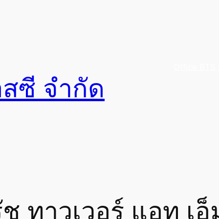
Office BTS 
อสซี จำกัด
ัช ทาวเวอร์ แอท เอ็