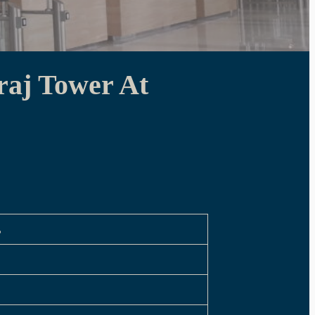
raj Tower At
น