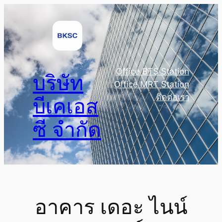
Skip
to
content
Office BTS Station
บริษัท
Office MRT Station
ติดต่อเรา
บีเคเอส
ซี จำกัด
อาคาร เดอะ ไนน์