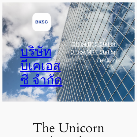
Skip
to
content
Office BTS Station
บริษัท
Office MRT Station
ติดต่อเรา
บีเคเอส
ซี จำกัด
The Unicorn